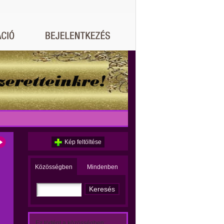
Kép feltöltése
Közösségben
Mindenben
Ez történt a közösségben: