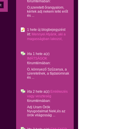
fórumtémában:
Ó,szeretett őrangyalom,
kérlek adj nekem lelki erőt
és ...
1 hete
új blogbejegyzést
írt:
Mennyei Atyánk, aki a
magasságban lakozol,
írta
1 hete
a(z)
IMÁTSÁGOK
fórumtémában:
Ó, könnyező Szűzanya, a
szeretetnek, a fájdalomnak
és ...
írta
2 hete
a(z)
Emlékezés
vagy veszteség
fórumtémában:
Adj Uram Örök
Nyugodalmat Neki,és az
örök világosság ...