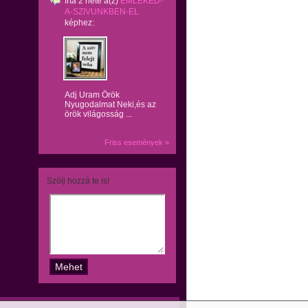
írta
2 hete
a(z)
EMLEKED-
A-SZIVUNKBEN-EL
képhez:
Adj Uram Örök
Nyugodalmat Neki,és az
örök világosság ...
Friss események »
Szólj hozzá te is!