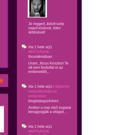
Jó reggelt, áldott szép
napot kívánok, Isten
áldásával!
írta
1 hete
a(z)
IMÁTSÁGOK
fórumtémában:
Uram, Jézus Krisztus! Te
ott sem fordultál el az
emberektől,...
írta
1 hete
a(z)
A fájdalom
megváltoztatja az
embereket.
blogbejegyzéshez:
Amikor a nap első sugarai
beragyogják a világot, ...
írta
1 hete
a(z)
IMÁTSÁGOK