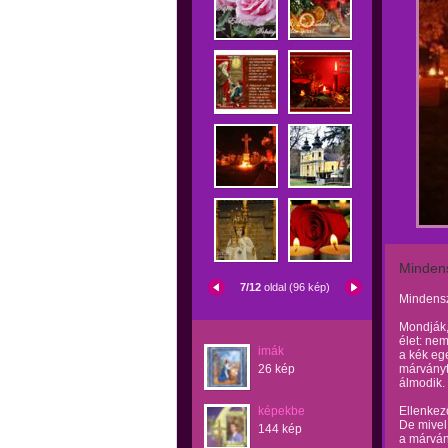
Minden
7/12
oldal (96 kép)
Mindens
Mondják,
élet: nem
imák
a kék ege
26 kép
márványt
álmodik.
képekbe
Ellenkező
De mivel 
144 kép
a márvány