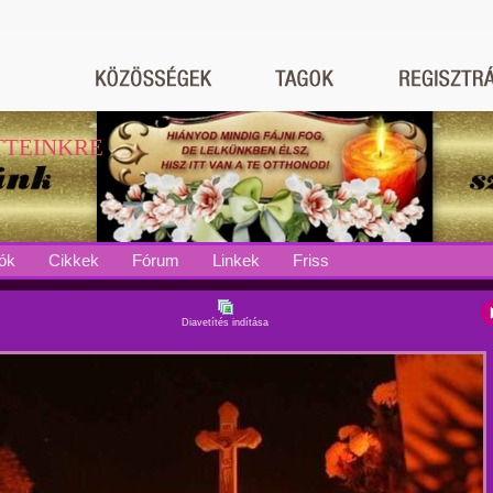
TTEINKRE
ók
Cikkek
Fórum
Linkek
Friss
Diavetítés indítása