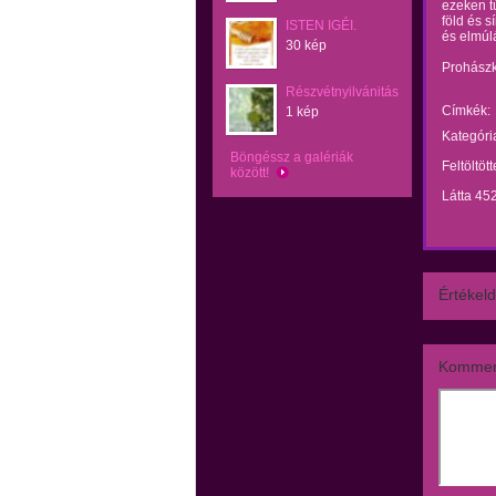
ezeken tú
föld és s
ISTEN IGÉI.
és elmúlá
30 kép
Prohászk
Részvétnyilvánitás
Címkék:
1 kép
Kategóri
Böngéssz a galériák
Feltöltöt
között!
Látta 45
Értékeld
Kommen