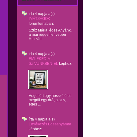
írta
4 napja
a(z)
IMÁTSÁGOK
fórumtémában:
Szűz Mária, édes Anyánk,
a mai reggel fényében
Hozzád ...
írta
4 napja
a(z)
EMLEKED-A-
SZIVUNKBEN-EL
képhez:
Véget ért egy hosszú élet,
megáll egy drága szív,
édes ...
írta
4 napja
a(z)
Emlékezés Édesanyámra.
képhez: