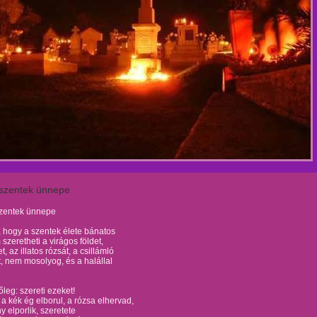
szentek ünnepe
zentek ünnepe
 hogy a szentek élete bánatos
 szeretheti a virágos földet,
t, az illatos rózsát, a csillámló
, nem mosolyog, és a halállal
leg: szereti ezeket!
a kék ég elborul, a rózsa elhervad,
 elporlik, szeretete