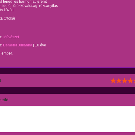
l terjed, és harmóniát teremt
ír, idő és örökkévalóság, rózsanyílás
s között.
a Ottokár
a:
Művészet
te:
Demeter Julianna
|
10 éve
2 ember.
!
táld!