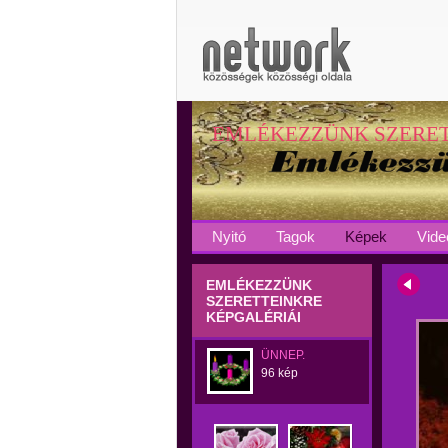
EMLÉKEZZÜNK SZERE
Nyitó
Tagok
Képek
Vide
EMLÉKEZZÜNK
SZERETTEINKRE
KÉPGALÉRIÁI
ÜNNEP.
96 kép