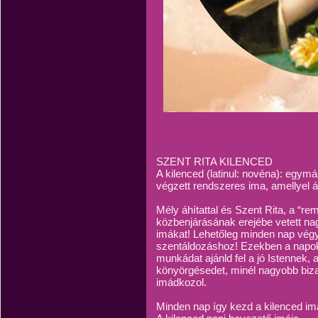
SZENT RITA KILENCED
A kilenced (latinul: novéna): egym
végzett rendszeres ima, amellyel ál
Mély áhítattal és Szent Rita, a “r
közbenjárásának erejébe vetett n
imákat! Lehetőleg minden nap végy
szentáldozáshoz! Ezekben a napok
munkádat ajánld fel a jó Istennek, 
könyörgésedet, minél nagyobb biz
imádkozol.
Minden nap így kezd a kilenced im