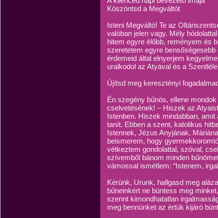
A kilenced napi bevezető imája
Köszöntsd a Megváltót
Isteni Megváltó! Te az Oltáriszen
valóban jelen vagy. Mély hódolatta
hitem egyre élőbb, reményem és b
szeretetem egyre bensőségesebb é
érdemeid által elnyerjem kegyelme
uralkodol az Atyával és a Szentlél
Újítsd meg keresztényi fogadalma
Én szegény bűnös, ellene mondok 
cselvetésének! – Hiszek az Atyaist
Istenben. Hiszek mindabban, amit a
tanít. Ebben a szent, katolikus h
Istennek, Jézus Anyjának, Márián
beismerem, hogy gyermekkoromtól
vétkeztem gondolattal, szóval, cse
szívemből bánom minden bűnömet! 
vámossal ismétlem: “Istenem, ir
Kérünk, Urunk, hallgasd meg aláza
bűneinkért ne büntess meg minket
szerint kimondhatatlan irgalmassá
meg bennünket az értük kijáró bün