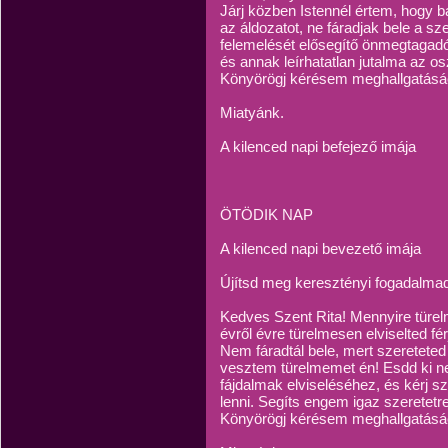
Járj közben Istennél értem, hogy b
az áldozatot, ne fáradjak bele a 
felemelését elősegítő önmegtagadó 
és annak leírhatatlan jutalma az o
Könyörögj kérésem meghallgatásáé
Miatyánk.
A kilenced napi befejező imája
ÖTÖDIK NAP
A kilenced napi bevezető imája
Újítsd meg keresztényi fogadalma
Kedves Szent Rita! Mennyire türel
évről évre türelmesen elviselted fé
Nem fáradtál bele, mert szereteted
vesztem türelmemet én! Esdd ki n
fájdalmak elviseléséhez, és kérj s
lenni. Segíts engem igaz szeretetre
Könyörögj kérésem meghallgatásáé