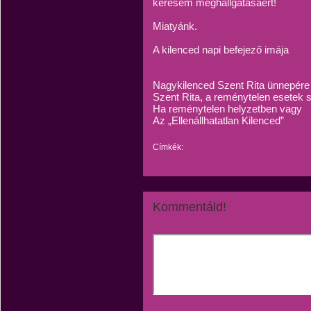
kérésem meghallgatásáért!
Miatyánk.
A kilenced napi befejező imája
Nagykilenced Szent Rita ünnepére
Szent Rita, a reménytelen esetek s
Ha reménytelen helyzetben vagy
Az „Ellenállhatatlan Kilenced”
Címkék:
Kommentáld!