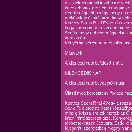
a lelkiekben,annál inkább mélyedté
kevesebbnek érezted a magad kere
Végül is égetett a vágy, hogy a k
méltónak találtattál arra, hogy vele
Kedves Szent Rita! Esdd ki nekem 
hogy a magam keresztje miatt ne f
Segíts, hogy terheimet úgy viselje
keresztjén.
Könyörögj kérésem meghallgatásáé
Miatyánk.
A kilenced napi befejező imája
KILENCEDIK NAP
A kilenced napi bevezető imája
Újítsd meg keresztényi fogadalma
Kedves Szent Rita! Ahogy a rózsa 
úgy a Te életed az illatos rózsáého
mindig Krisztusra tekintettél: az Ő
Isten iránti szeretet tüze. Könyörö
többet tekintsek Jézusra. Esdd ki
felebaráti szeretetben megnyilvánu