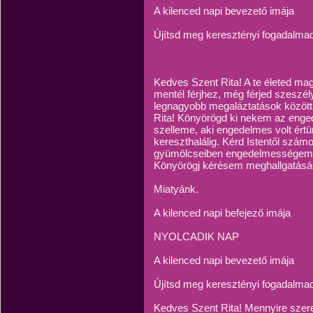
A kilenced napi bevezető imája
Újítsd meg keresztényi fogadalma
Kedves Szent Rita! A te életed 
mentél férjhez, még férjed szeszély
legnagyobb megaláztatások között
Rita! Könyörögd ki nekem az enge
szelleme, aki engedelmes volt ért
kereszthalálig. Kérd Istentől szá
gyümölcseiben engedelmességem m
Könyörögj kérésem meghallgatásáé
Miatyánk.
A kilenced napi befejező imája
NYOLCADIK NAP
A kilenced napi bevezető imája
Újítsd meg keresztényi fogadalma
Kedves Szent Rita! Mennyire szeret