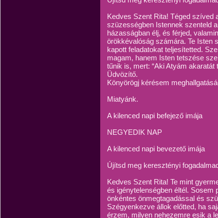
Kedves Szent Rita! Téged szíved a
szüzességben Istennek szenteld a k
házasságban élj, és férjed, valam
örökkévalóság számára. Te Isten s
kapott feladatokat teljesítetted. S
magam, hanem Isten tetszése szer
tűnik is, mert: “Aki Atyám akaratát
Üdvözítő.
Könyörögj kérésem meghallgatásáé
Miatyánk.
A kilenced napi befejező imája
NEGYEDIK NAP
A kilenced napi bevezető imája
Újítsd meg keresztényi fogadalma
Kedves Szent Rita! Te mint gyerm
és igénytelenségben éltél. Sosem p
önkéntes önmegtagadással és szünt
Szégyenkezve állok előtted, ha saj
érzem, milyen nehezemre esik a le