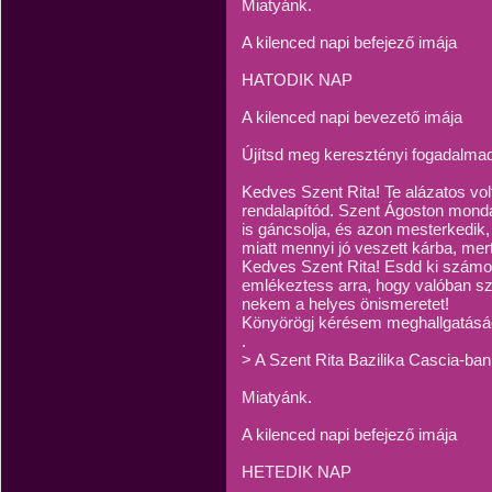
Miatyánk.
A kilenced napi befejező imája
HATODIK NAP
A kilenced napi bevezető imája
Újítsd meg keresztényi fogadalma
Kedves Szent Rita! Te alázatos volt
rendalapítód. Szent Ágoston mondá
is gáncsolja, és azon mesterkedi
miatt mennyi jó veszett kárba, mer
Kedves Szent Rita! Esdd ki számo
emlékeztess arra, hogy valóban s
nekem a helyes önismeretet!
Könyörögj kérésem meghallgatásáé
.
> A Szent Rita Bazilika Cascia-ban
Miatyánk.
A kilenced napi befejező imája
HETEDIK NAP