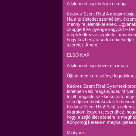
A kilenced napi befejező imája
Kedves Szent Rita! A magam bajai
Ha a te életedet szemlélem, érzem
mennyire jelentéktelenek. Ugyana
csüggedt és gyenge vagyok! – De
megfeledkezve segítettél másokon. 
hogy közbenjárásodra növekedjék b
szeretet. Ámen.
ELSŐ NAP
A kilenced napi bevezető imája
Újítsd meg keresztényi fogadalma
Kedves Szent Rita! Gyermekkorodt
Istenben való magányodat. Milyen 
fölött magasló sziklacsúcsra,hogy 
csendjében bontakoztak ki benned e
Kedves Szent Rita! Segíts nekem,
akaratom legyen a csendhez, hogy 
hogy a zajló élet ellenére is meghal
Könyörögj kérésem meghallgatásáé
Miatyánk.