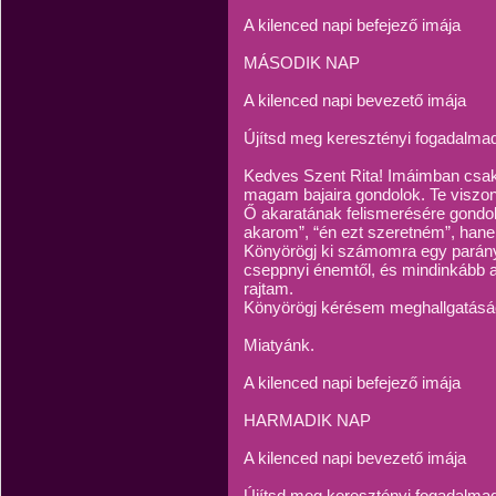
A kilenced napi befejező imája
MÁSODIK NAP
A kilenced napi bevezető imája
Újítsd meg keresztényi fogadalma
Kedves Szent Rita! Imáimban csa
magam bajaira gondolok. Te viszont
Ő akaratának felismerésére gondolt
akarom”, “én ezt szeretném”, hane
Könyörögj ki számomra egy parány
cseppnyi énemtől, és mindinkább az
rajtam.
Könyörögj kérésem meghallgatásáé
Miatyánk.
A kilenced napi befejező imája
HARMADIK NAP
A kilenced napi bevezető imája
Újítsd meg keresztényi fogadalma