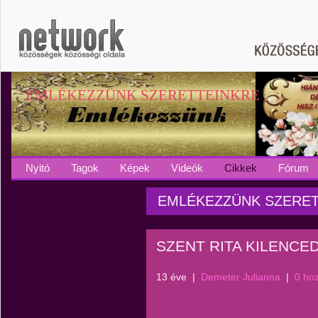
EMLÉKEZZÜNK SZERETTEINKRE
Nyitó
Tagok
Képek
Videók
Cikkek
Fórum
EMLÉKEZZÜNK SZERETT
SZENT RITA KILENCE
13 éve
|
Demeter Julianna
|
0 ho